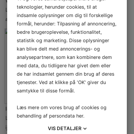
Windfeld
Legal assistant
teknologier, herunder cookies, til at
Legal assistant
ed@perssonlaw.dk
indsamle oplysninger om dig til forskellige
aw@perssonlaw.dk
formål, herunder: Tilpasning af annoncering,
bedre brugeroplevelse, funktionalitet,
statistik og marketing. Disse oplysninger
kan blive delt med annoncerings- og
analysepartnere, som kan kombinere dem
med data, du tidligere har givet dem eller
de har indsamlet gennem din brug af deres
tjenester. Ved at klikke på 'OK' giver du
samtykke til disse formål.
Læs mere om vores brug af cookies og
Ida Schou-Jensen
Nicolai Thomsen
behandling af persondata
her
.
Legal assistant
Legal assistant
ij@perssonlaw.dk
nt@perssonlaw.dk
VIS
DETALJER