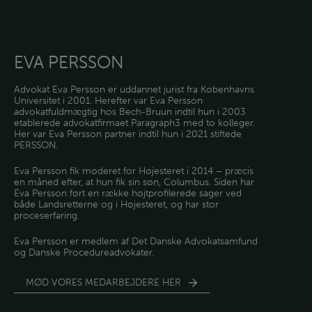
EVA PERSSON
Advokat Eva Persson er uddannet jurist fra Københavns
Universitet i 2001. Herefter var Eva Persson
advokatfuldmægtig hos Bech-Bruun indtil hun i 2003
etablerede advokatfirmaet Paragraph3 med to kolleger.
Her var Eva Persson partner indtil hun i 2021 stiftede
PERSSON.
Eva Persson fik møderet for Højesteret i 2014 – præcis
en måned efter, at hun fik sin søn, Columbus. Siden har
Eva Persson ført en række højtprofilerede sager ved
både Landsretterne og i Højesteret, og har stor
proceserfaring.
Eva Persson er medlem af Det Danske Advokatsamfund
og Danske Procedureadvokater.
MØD VORES MEDARBEJDERE HER