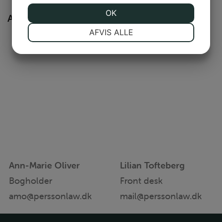
JA
NEJ
OK
JA
NEJ
ADMINISTRATION
NØDVENDIGE
PRÆFERENCER
AFVIS ALLE
JA
NEJ
JA
NEJ
MARKETING
STATISTIK
Ann-Marie Oliver
Lilian Tofteberg
Bogholder
Front desk
amo@perssonlaw.dk
mail@perssonlaw.dk