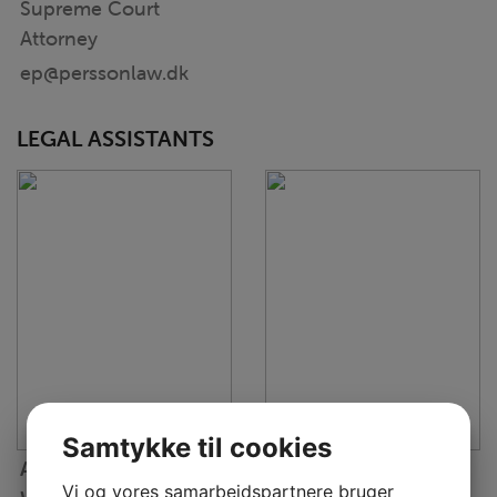
Supreme Court
Attorney
ep@perssonlaw.dk
LEGAL ASSISTANTS
Samtykke til cookies
Asger Lautrup
Emilie Drejer
Vi og vores samarbejdspartnere bruger