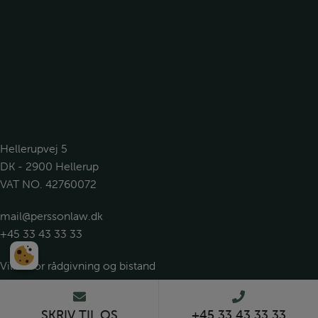
Hellerupvej 5
DK - 2900 Hellerup
VAT NO. 42760072
mail@perssonlaw.dk
+45 33 43 33 33
Vilkår for rådgivning og bistand
Privatlivspolitik
SKRIV TIL OS
+45 33 43 33 33