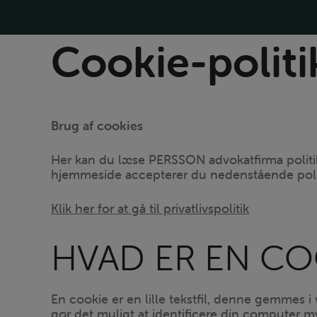
Hop
til
indholdet
Cookie-politi
Brug af cookies
Her kan du læse PERSSON advokatfirma polit
hjemmeside accepterer du nedenstående poli
Klik her for at gå til privatlivspolitik
HVAD ER EN CO
En cookie er en lille tekstfil, denne gemmes 
gør det muligt at identificere din computer m