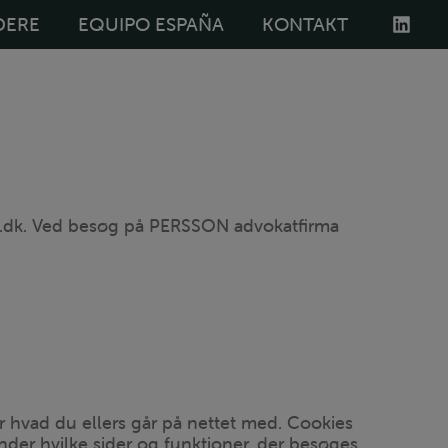
DERE
EQUIPO ESPAÑA
KONTAKT
w.dk. Ved besøg på PERSSON advokatfirma
r hvad du ellers går på nettet med. Cookies
nder hvilke sider og funktioner, der besøges