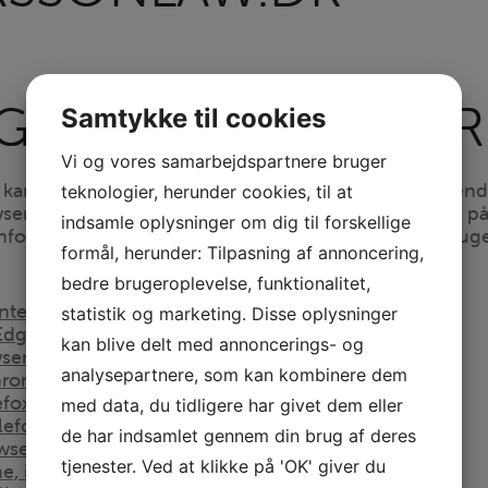
ÅR ELLER SLETTER
Samtykke til cookies
Vi og vores samarbejdspartnere bruger
 kan du altid blokere for alle cookies, slette eksister
teknologier, herunder cookies, til at
ere tillader, at du sletter cookies enkeltvis eller alle
indsamle oplysninger om dig til forskellige
r får at få vejledninger til din browser. Husk, at bruge
formål, herunder: Tilpasning af annoncering,
bedre brugeroplevelse, funktionalitet,
Internet Explorer
statistik og marketing. Disse oplysninger
 Edge
kan blive delt med annoncerings- og
wser
analysepartnere, som kan kombinere dem
Chrome browser
refox browser
med data, du tidligere har givet dem eller
elefoner
de har indsamlet gennem din brug af deres
owser
tjenester. Ved at klikke på 'OK' giver du
one, iPod touch