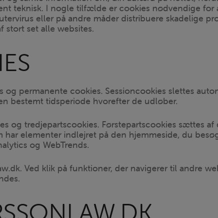
t teknisk. I nogle tilfælde er cookies nødvendige for at
utervirus eller på andre måder distribuere skadelige
stort set alle websites.
IES
es og permanente cookies. Sessioncookies slettes autom
 bestemt tidsperiode hvorefter de udløber.
es og tredjepartscookies. Førstepartscookies sættes a
om har elementer indlejret på den hjemmeside, du besøge
alytics og WebTrends.
.dk. Ved klik på funktioner, der navigerer til andre w
endes.
RSSONLAW.DK