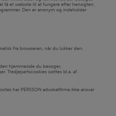
 få et website til at fungere efter hensigten.
 programmer. Den er anonym og indeholder
atisk fra browseren, når du lukker den.
f den hjemmeside du besøger,
r. Tredjepartscookies sættes bl.a. af
ebsites har PERSSON advokatfirma ikke ansvar