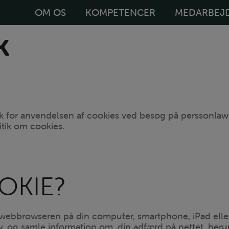
OM OS
KOMPETENCER
MEDARBEJ
k
ik for anvendelsen af cookies ved besøg på perssonla
tik om cookies.
OKIE?
i webbrowseren på din computer, smartphone, iPad elle
v. og samle information om, din adfærd på nettet, heru