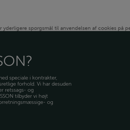
r yderligere spørgsmål til anvendelsen af cookies på p
SON?
ed speciale i kontrakter,
sretlige forhold. Vi har desuden
er retssags- og
SSON tilbyder vi højt
 forretningsmæssige- og