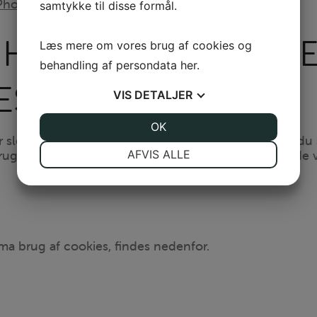
 Phone
samtykke til disse formål.
HVIS DU IKKE ACC
Læs mere om vores brug af cookies og
behandling af persondata
her
.
ES
VIS
DETALJER
JA
NEJ
OK
JA
NEJ
er sletter eksisterende cookies på din computer, kan d
NØDVENDIGE
PRÆFERENCER
ruge, fordi de forudsætter, at webstedet kan huske de v
AFVIS ALLE
JA
NEJ
JA
NEJ
MARKETING
STATISTIK
ma brug af cookies, findes nedenfor.